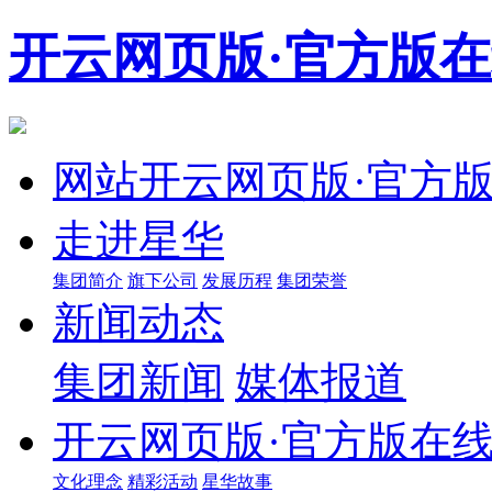
开云网页版·官方版
网站开云网页版·官方
走进星华
集团简介
旗下公司
发展历程
集团荣誉
新闻动态
集团新闻
媒体报道
开云网页版·官方版在
文化理念
精彩活动
星华故事