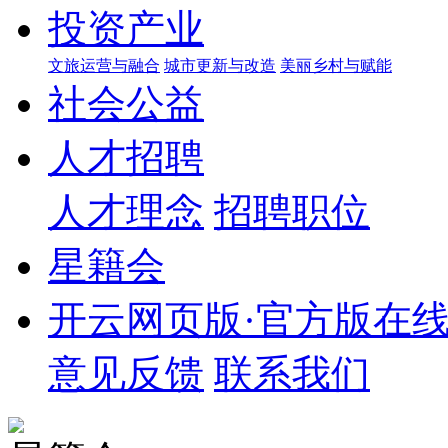
投资产业
文旅运营与融合
城市更新与改造
美丽乡村与赋能
社会公益
人才招聘
人才理念
招聘职位
星籍会
开云网页版·官方版在
意见反馈
联系我们