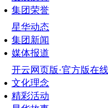
集团荣誉
星华动态
集团新闻
媒体报道
开云网页版·官方版在
文化理念
精彩活动