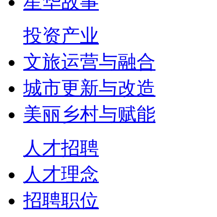
星华故事
投资产业
文旅运营与融合
城市更新与改造
美丽乡村与赋能
人才招聘
人才理念
招聘职位