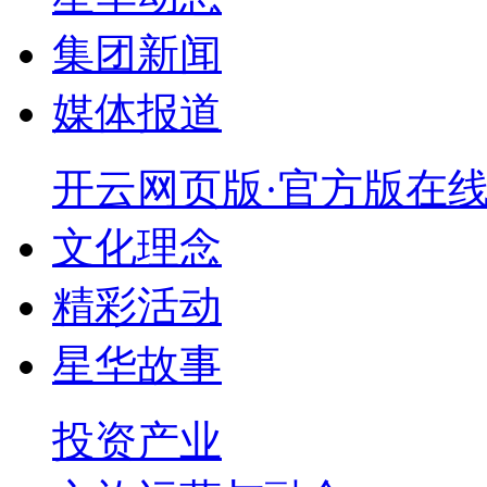
集团新闻
媒体报道
开云网页版·官方版在
文化理念
精彩活动
星华故事
投资产业