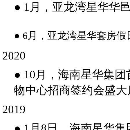
● 1月，亚龙湾星华
●
6月，
亚龙湾星华套房假
2020
● 10月，海南星华集团
物中心招商签约会盛大
2019
● 1月8日，海南星华