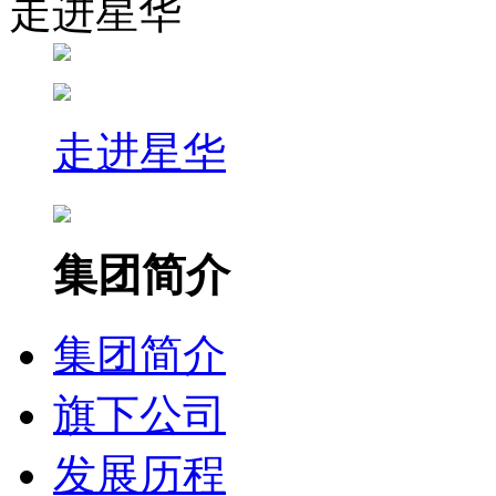
走进星华
走进星华
集团简介
集团简介
旗下公司
发展历程