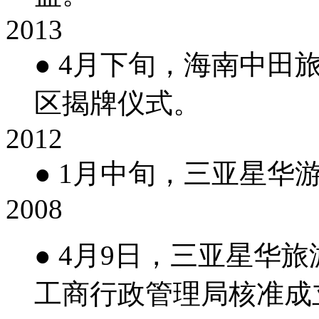
2013
● 4月下旬，海南中
区揭牌仪式。
2012
● 1月中旬，三亚星华
2008
● 4月9日，三亚星华
工商行政管理局核准成