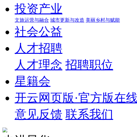
投资产业
文旅运营与融合
城市更新与改造
美丽乡村与赋能
社会公益
人才招聘
人才理念
招聘职位
星籍会
开云网页版·官方版在
意见反馈
联系我们