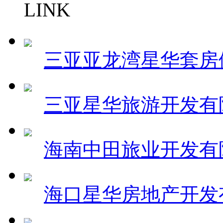
LINK
三亚亚龙湾星华套房
三亚星华旅游开发有
海南中田旅业开发有
海口星华房地产开发