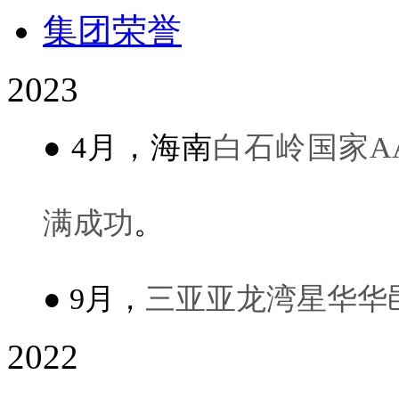
集团荣誉
2023
● 4月，海南
白石岭国家A
满成功
。
●
9月，
三亚亚龙湾星华华
2022