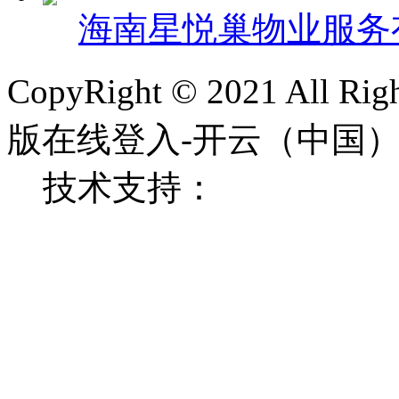
海南星悦巢物业服务
CopyRight © 2021 All
版在线登入-开云（中
技术支持：