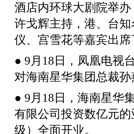
酒店内环球大剧院举办
许戈辉主持，港、台知
仪、宫雪花等嘉宾出席
● 9月18日，凤凰电
对海南星华集团总裁孙
● 9月18日，海南星
有限公司投资数亿元的
级）全面开业。