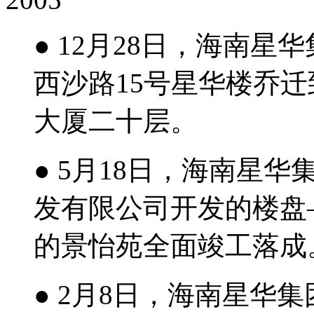
● 12月28日，海南
西沙路15号星华楼乔迁
大厦二十层。
● 5月18日，海南星
发有限公司开发的楼盘
的景怡苑全面竣工落成
● 2月8日，海南星华