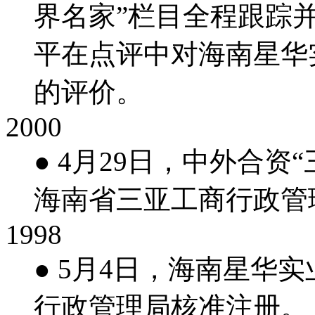
界名家”栏目全程跟踪
平在点评中对海南星华
的评价。
2000
● 4月29日，中外合
海南省三亚工商行政管
1998
● 5月4日，海南星华
行政管理局核准注册。