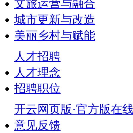
文旅运营与融合
城市更新与改造
美丽乡村与赋能
人才招聘
人才理念
招聘职位
开云网页版·官方版在
意见反馈